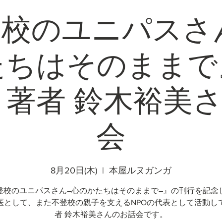
校のユニパスさ
たちはそのままで
著者 鈴木裕美
会
8月20日(木)
  |  
本屋ルヌガンガ
登校のユニパスさん―心のかたちはそのままで―』の刊行を記念
医として、また不登校の親子を支えるNPOの代表として活動し
者 鈴木裕美さんのお話会です。