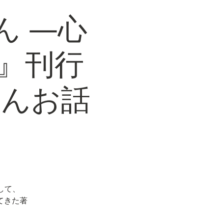
ん ―心
』刊行
さんお話
して、
てきた著