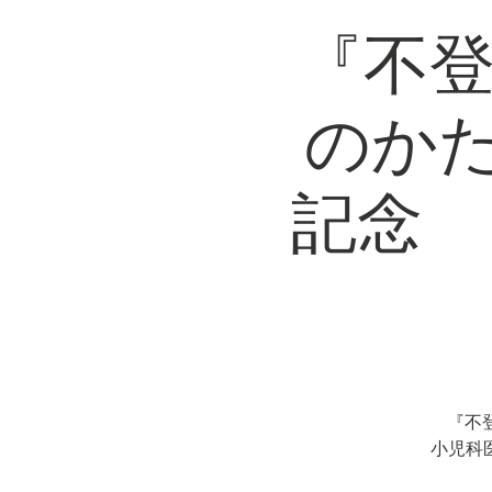
『不登
のか
記念 
『不
小児科