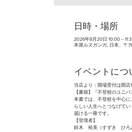
日時・場所
2026年8月20日 10:00 – 11:3
本屋ルヌガンガ, 日本、〒7
イベントにつ
当店より：開場受付は開店
【書籍】『不登校のユニパス
本書では、不登校を中心に
らしい人生へとつなげてい
届ける一冊です。
【登壇者】
鈴木　裕美（すずき　ひろ