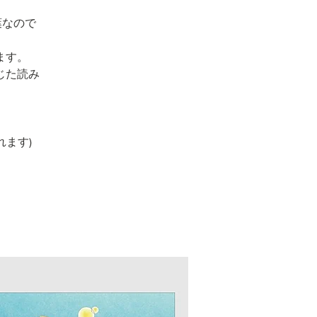
葉なので
ます。
じた読み
れます)