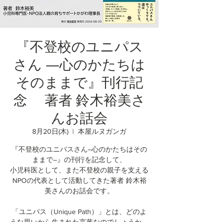
『不登校のユニパス
さん ―心のかたちは
そのままで』刊行記
念 著者 鈴木裕美さ
んお話会
8月20日(木)
  |  
本屋ルヌガンガ
『不登校のユニパスさん―心のかたちはその
ままで―』の刊行を記念して、
小児科医として、また不登校の親子を支える
NPOの代表として活動してきた著者 鈴木裕
美さんのお話会です。
「ユニパス（Unique Path）」とは、どのよ