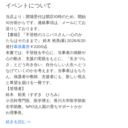
イベントについて
当店より：開場受付は開店10時のため、開始
10分前からです。連絡事項は、メールにてお
送りしております。
【書籍】『不登校のユニパスさん――心のか
たちはそのままで』 鈴木 裕美(著)
2026/8/20
発行
幕張書房
￥2200込 
本書では、不登校を中心に、当事者の体験や
心の動き、支援の実践をもとに、「生きづら
さ」とどう向き合い、自分らしい人生へとつ
なげていくのかを考えます。当事者はもちろ
ん、保護者や教師、支援者にも、新しい視点
と希望を届ける一冊です。
【登壇者】
鈴木　裕美（すずき　ひろみ）
小児科専門医、医学博士。香川大学医学部衛
生学助教。NPO法人親の育ちサポートかが
わ理事長。
続きを読む >>