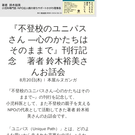
『不登校のユニパス
さん ―心のかたちは
そのままで』刊行記
念 著者 鈴木裕美さ
んお話会
8月20日(木)
  |  
本屋ルヌガンガ
『不登校のユニパスさん―心のかたちはその
ままで―』の刊行を記念して、
小児科医として、また不登校の親子を支える
NPOの代表として活動してきた著者 鈴木裕
美さんのお話会です。
「ユニパス（Unique Path）」とは、どのよ