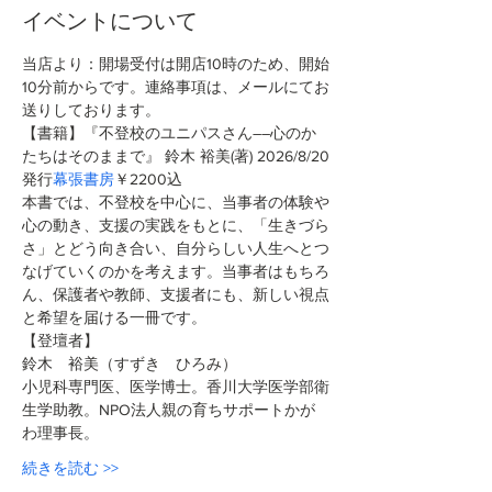
イベントについて
当店より：開場受付は開店10時のため、開始
10分前からです。連絡事項は、メールにてお
送りしております。
【書籍】『不登校のユニパスさん――心のか
たちはそのままで』 鈴木 裕美(著)
2026/8/20
発行
幕張書房
￥2200込 
本書では、不登校を中心に、当事者の体験や
心の動き、支援の実践をもとに、「生きづら
さ」とどう向き合い、自分らしい人生へとつ
なげていくのかを考えます。当事者はもちろ
ん、保護者や教師、支援者にも、新しい視点
と希望を届ける一冊です。
【登壇者】
鈴木　裕美（すずき　ひろみ）
小児科専門医、医学博士。香川大学医学部衛
生学助教。NPO法人親の育ちサポートかが
わ理事長。
続きを読む >>