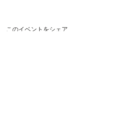
このイベントをシェア
本屋ルヌガンガ
〒760-0050​
香川県高松市亀井町11番地の13 1F