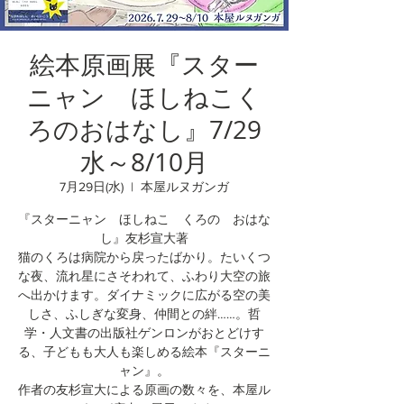
絵本原画展『スター
ニャン ほしねこく
ろのおはなし』7/29
水～8/10月
7月29日(水)
  |  
本屋ルヌガンガ
『スターニャン ほしねこ くろの おはな
し』友杉宣大著
猫のくろは病院から戻ったばかり。たいくつ
な夜、流れ星にさそわれて、ふわり大空の旅
へ出かけます。ダイナミックに広がる空の美
しさ、ふしぎな変身、仲間との絆……。哲
学・人文書の出版社ゲンロンがおとどけす
る、子どもも大人も楽しめる絵本『スターニ
ャン』。
作者の友杉宣大による原画の数々を、本屋ル