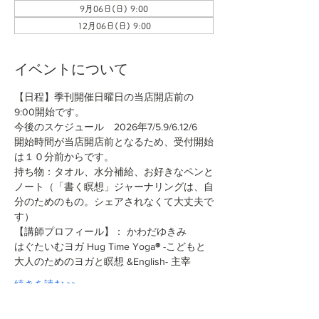
9月06日(日) 9:00
12月06日(日) 9:00
イベントについて
【日程】季刊開催日曜日の当店開店前の
9:00開始です。
今後のスケジュール　2026年7/5.9/6.12/6
開始時間が当店開店前となるため、受付開始
は１０分前からです。
持ち物：タオル、水分補給、お好きなペンと
ノート（「書く瞑想」ジャーナリングは、自
分のためのもの。シェアされなくて大丈夫で
す）
【講師プロフィール】： かわだゆきみ
はぐたいむヨガ Hug Time Yoga
®︎
 -こどもと
大人のためのヨガと瞑想 &English- 主宰
続きを読む >>