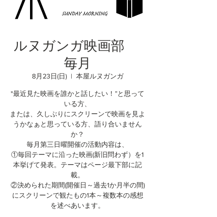
ルヌガンガ映画部
毎月
8月23日(日)
  |  
本屋ルヌガンガ
"最近見た映画を誰かと話したい！”と思って
いる方、
または、久しぶりにスクリーンで映画を見よ
うかなぁと思っている方、語り合いません
か？
毎月第三日曜開催の活動内容は、
①毎回テーマに沿った映画(新旧問わず）を1
本挙げて発表。テーマはページ最下部に記
載。
②決められた期間(開催日～過去1か月半の間)
にスクリーンで観たもの1本～複数本の感想
を述べあいます。