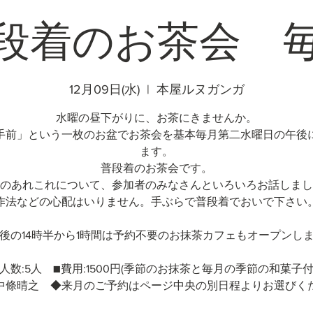
段着のお茶会 
12月09日(水)
  |  
本屋ルヌガンガ
水曜の昼下がりに、お茶にきませんか。
手前」という一枚のお盆でお茶会を基本毎月第二水曜日の午後
ます。
普段着のお茶会です。
のあれこれについて、参加者のみなさんといろいろお話しまし
作法などの心配はいりません。手ぶらで普段着でおいで下さい
後の14時半から1時間は予約不要のお抹茶カフェもオープンし
人数:5人 ■費用:1500円(季節のお抹茶と毎月の季節の和菓子
中條晴之 ◆来月のご予約はページ中央の別日程よりお選びく