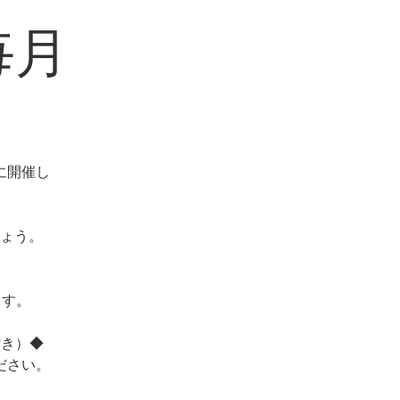
毎月
に開催し
ょう。
。
ます。
付き）◆
ださい。