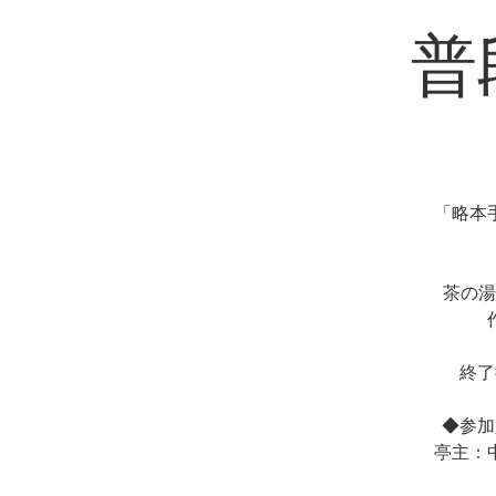
普
「略本
茶の湯
終了
◆参加
亭主：