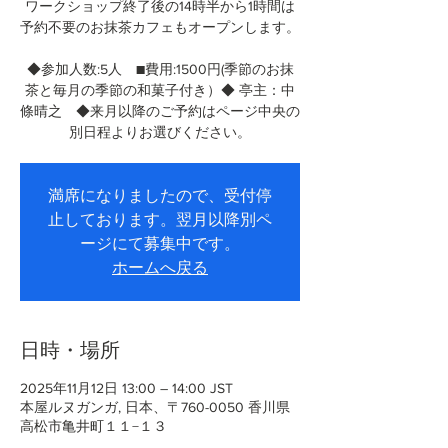
ワークショップ終了後の14時半から1時間は
予約不要のお抹茶カフェもオープンします。
◆参加人数:5人 ■費用:1500円(季節のお抹
茶と毎月の季節の和菓子付き）◆ 亭主：中
條晴之 ◆来月以降のご予約はページ中央の
別日程よりお選びください。
満席になりましたので、受付停
止しております。翌月以降別ペ
ージにて募集中です。
ホームへ戻る
日時・場所
2025年11月12日 13:00 – 14:00 JST
本屋ルヌガンガ, 日本、〒760-0050 香川県
高松市亀井町１１−１３