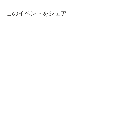
このイベントをシェア
本屋ルヌガンガ
〒760-0050​
香川県高松市亀井町11番地の13 1F
TEL/FAX
087-837-4646