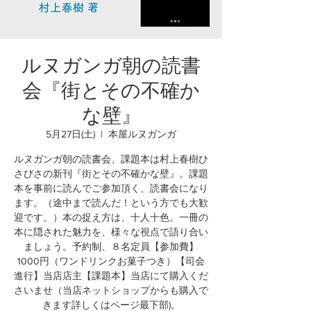
ルヌガンガ朝の読書
会『街とその不確か
な壁』
5月27日(土)
  |  
本屋ルヌガンガ
ルヌガンガ朝の読書会、課題本は村上春樹ひ
さびさの新刊『街とその不確かな壁』。課題
本を事前に読んでご参加頂く、読書会になり
ます。（途中まで読んだ！という方でも大歓
迎です。）本の捉え方は、十人十色。一冊の
本に隠された魅力を、様々な視点で語り合い
ましょう。予約制、８名定員【参加費】
1000円（ワンドリンクお菓子つき）【司会
進行】当店店主【課題本】当店にて購入くだ
さいませ（当店ネットショップからも購入で
きます詳しくはページ最下部)。