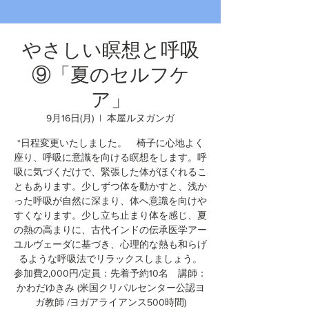
やさしい瞑想と呼吸
⑨「夏のセルフケ
ア」
9月16日(月)
  |  
本屋ルヌガンガ
*日程変更いたしました。 椅子に心地よく
座り、呼吸に意識を向ける瞑想をします。呼
吸に気づくだけで、緊張した体がほぐれるこ
ともあります。少しずつ体を動かすと、浅か
った呼吸が自然に深まり、体へ意識を向けや
すくなります。少し立ち止まり体を感じ、夏
の熱の高まりに、古代インドの伝承医学アー
ユルヴェーダに基づき、心理的な熱も和らげ
るような呼吸法でリラックスしましょう。
参加費2,000円/定員：先着予約10名 講師：
かわだゆきみ (米国クリパルセンター公認ヨ