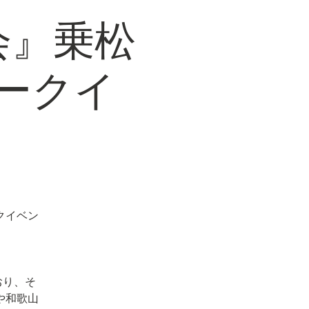
会』乗松
ークイ
クイベン
おり、そ
や和歌山