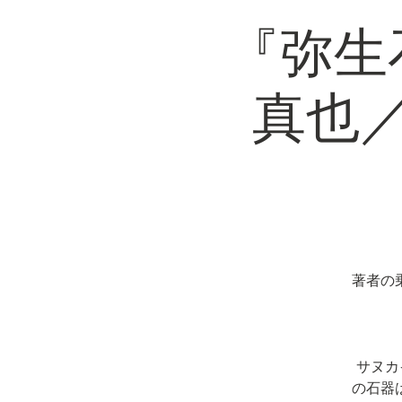
『弥生
真也
著者の
サヌカ
の石器