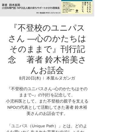
『不登校のユニパス
さん ―心のかたちは
そのままで』刊行記
念 著者 鈴木裕美さ
んお話会
8月20日(木)
  |  
本屋ルヌガンガ
『不登校のユニパスさん―心のかたちはその
ままで―』の刊行を記念して、
小児科医として、また不登校の親子を支える
NPOの代表として活動してきた著者 鈴木裕
美さんのお話会です。
「ユニパス（Unique Path）」とは、どのよ