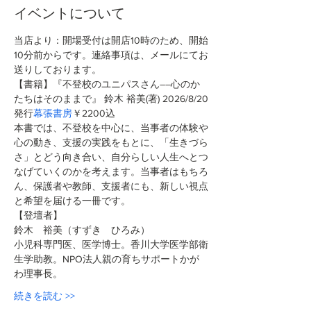
イベントについて
当店より：開場受付は開店10時のため、開始
10分前からです。連絡事項は、メールにてお
送りしております。
【書籍】『不登校のユニパスさん――心のか
たちはそのままで』 鈴木 裕美(著)
2026/8/20
発行
幕張書房
￥2200込 
本書では、不登校を中心に、当事者の体験や
心の動き、支援の実践をもとに、「生きづら
さ」とどう向き合い、自分らしい人生へとつ
なげていくのかを考えます。当事者はもちろ
ん、保護者や教師、支援者にも、新しい視点
と希望を届ける一冊です。
【登壇者】
鈴木　裕美（すずき　ひろみ）
小児科専門医、医学博士。香川大学医学部衛
生学助教。NPO法人親の育ちサポートかが
わ理事長。
続きを読む >>