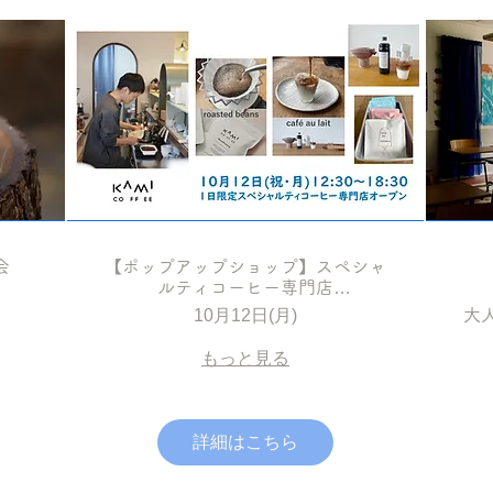
り会
【ポップアップショップ】スペシャ
』
ルティコーヒー専門店
KAMICOFFEE・1日限定カフェオー
10月12日(月)
大
プン
もっと見る
詳細はこちら