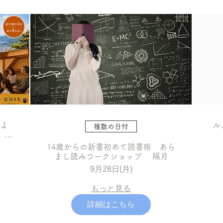
しよ
ル
複数の日付
、高
14歳からの新書初めて読書術 あら
まし読みワークショップ 隔月
9月28日(月)
もっと見る
詳細はこちら