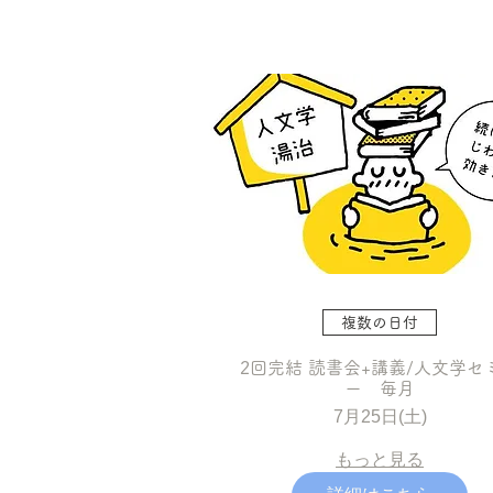
複数の日付
2回完結 読書会+講義/人文学セ
ー 毎月
7月25日(土)
もっと見る