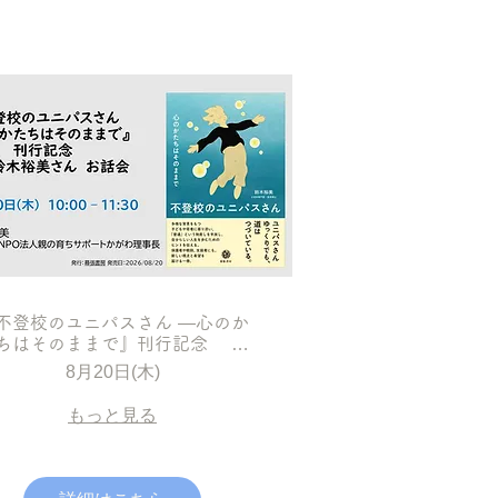
不登校のユニパスさん ―心のか
ちはそのままで』刊行記念 著
者 鈴木裕美さんお話会
8月20日(木)
もっと見る