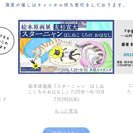
満席の催しはキャンセル待ち受付をしております。
絵本原画展『スターニャン ほしね
『
こくろのおはなし』7/29水～8/10月
た
ミナ
7月29日(水)
もっと見る