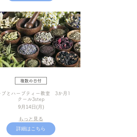
複数の日付
ーブとハーブティー教室 3か月1
クール3step
9月14日(月)
もっと見る
詳細はこちら