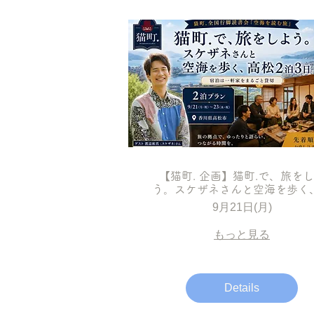
【猫町. 企画】猫町.で、旅を
う。スケザネさんと空海を歩く
松2泊3日
9月21日(月)
もっと見る
Details