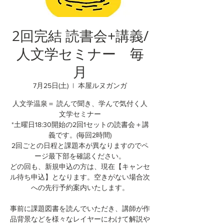
2回完結 読書会+講義/
人文学セミナー 毎
月
7月25日(土)
  |  
本屋ルヌガンガ
人文学温泉＝ 読んで聞き、学んで気付く人
文学セミナー
*土曜日18:30開始の2回1セットの読書会＋講
義です。(毎回2時間)
2回ごとの日程と課題本が異なりますのでペ
ージ最下部を確認ください。
どの回も、新規申込の方は、現在【キャンセ
ル待ち申込】となります。空きがない場合次
への先行予約案内いたします。
事前に課題図書を読んでいただき、講師が作
品背景などを様々なレイヤーにわけて解説や