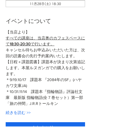
11月28日(土) 18:30
イベントについて
【当店より】
すべての講座は、当店奥のカフェスペースに
て
18:30-20:30
で行います。
キャンセル待ちお申込みいただいた方は、次
回の読書会の先行予約案内いたします。
【日程＋課題図書】課題本が決まり次第追記
します。本屋ルヌガンガでの購入をお願いし
ます。
＊9/19.10/17　課題本 『2084年のSF』(ハヤ
カワ文庫JA)
＊10/31.11/14　課題本『指輪物語』評論社文
庫　最新版 指輪物語(全７巻セット）第一部
「旅の仲間」J.R.Rトールキン
続きを読む >>