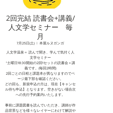
2回完結 読書会+講義/
人文学セミナー 毎
月
7月25日(土)
  |  
本屋ルヌガンガ
人文学温泉＝ 読んで聞き、学んで気付く人
文学セミナー
*土曜日18:30開始の2回1セットの読書会＋講
義です。(毎回2時間)
2回ごとの日程と課題本が異なりますのでペ
ージ最下部を確認ください。
どの回も、新規申込の方は、現在【キャンセ
ル待ち申込】となります。空きがない場合次
への先行予約案内いたします。
事前に課題図書を読んでいただき、講師が作
品背景などを様々なレイヤーにわけて解説や