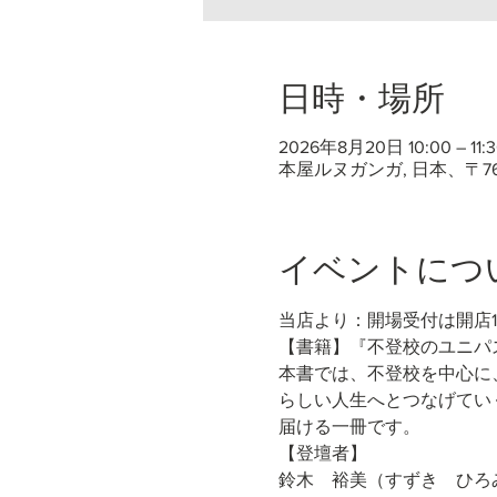
日時・場所
2026年8月20日 10:00 – 11:3
本屋ルヌガンガ, 日本、〒7
イベントにつ
当店より：開場受付は開店
【書籍】『不登校のユニパス
本書では、不登校を中心に
らしい人生へとつなげてい
届ける一冊です。
【登壇者】
鈴木　裕美（すずき　ひろ