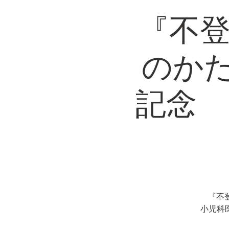
『不登
のか
記念 
『不
小児科