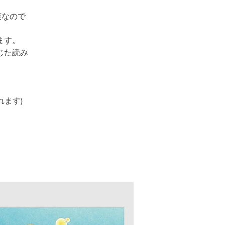
葉なので
ます。
じた読み
れます)