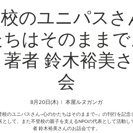
校のユニパスさ
たちはそのままで
著者 鈴木裕美
会
8月20日(木)
  |  
本屋ルヌガンガ
登校のユニパスさん―心のかたちはそのままで―』の刊行を記念
医として、また不登校の親子を支えるNPOの代表として活動し
者 鈴木裕美さんのお話会です。