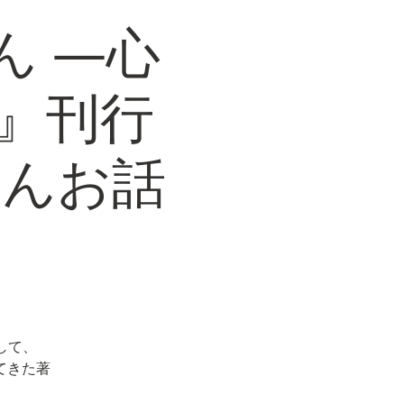
ん ―心
』刊行
さんお話
して、
てきた著