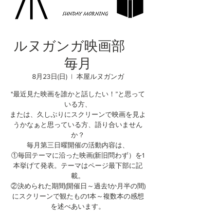
ルヌガンガ映画部
毎月
8月23日(日)
  |  
本屋ルヌガンガ
"最近見た映画を誰かと話したい！”と思って
いる方、
または、久しぶりにスクリーンで映画を見よ
うかなぁと思っている方、語り合いません
か？
毎月第三日曜開催の活動内容は、
①毎回テーマに沿った映画(新旧問わず）を1
本挙げて発表。テーマはページ最下部に記
載。
②決められた期間(開催日～過去1か月半の間)
にスクリーンで観たもの1本～複数本の感想
を述べあいます。