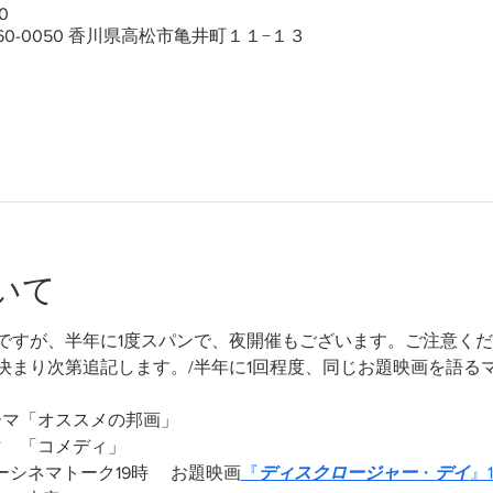
0
60-0050 香川県高松市亀井町１１−１３
いて
ですが、半年に1度スパンで、夜開催もございます。ご注意く
決まり次第追記します。/半年に1回程度、同じお題映画を語る
　テーマ「オススメの邦画」
ーマ　「コメディ」
リーシネマトーク19時 　お題映画
『
ディスクロージャー
・
デイ
』