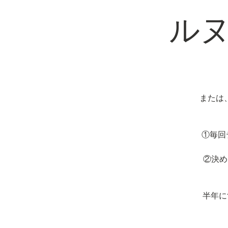
ル
または
①毎回
②決め
半年に