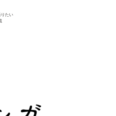
語りたい
載