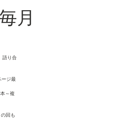
毎月
、語り合
ページ最
1本～複
」の回も