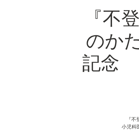
『不登
のか
記念 
『不
小児科