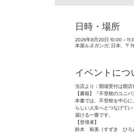
日時・場所
2026年8月20日 10:00 – 11:3
本屋ルヌガンガ, 日本、〒7
イベントにつ
当店より：開場受付は開店
【書籍】『不登校のユニパス
本書では、不登校を中心に
らしい人生へとつなげてい
届ける一冊です。
【登壇者】
鈴木　裕美（すずき　ひろ