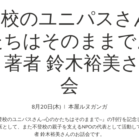
校のユニパスさ
たちはそのままで
著者 鈴木裕美
会
8月20日(木)
  |  
本屋ルヌガンガ
登校のユニパスさん―心のかたちはそのままで―』の刊行を記念
医として、また不登校の親子を支えるNPOの代表として活動し
者 鈴木裕美さんのお話会です。