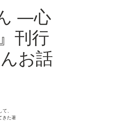
ん ―心
』刊行
さんお話
して、
てきた著