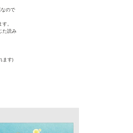
葉なので
ます。
じた読み
れます)