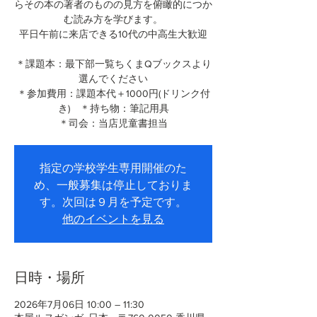
らその本の著者のものの見方を俯瞰的につか
む読み方を学びます。
平日午前に来店できる10代の中高生大歓迎
＊課題本：最下部一覧ちくまQブックスより
選んでください
＊参加費用：課題本代＋1000円(ドリンク付
き) ＊持ち物：筆記用具
＊司会：当店児童書担当
指定の学校学生専用開催のた
め、一般募集は停止しておりま
す。次回は９月を予定です。
他のイベントを見る
日時・場所
2026年7月06日 10:00 – 11:30