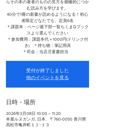
らその本の著者のものの見方を俯瞰的につか
む読み方を学びます。
40分で1冊の新書が読めるようになる！初心
者限定どなたでも、定員6名
＊課題本：ページ最下部一覧ちくまQブック
スより選んでください
＊参加費用：課題本代＋1000円(ドリンク付
き) ＊持ち物：筆記用具
＊司会：当店児童書担当
受付が終了しました
他のイベントを見る
日時・場所
2026年3月08日 10:00 – 11:20
本屋ルヌガンガ, 日本、〒760-0050 香川県
高松市亀井町１１−１３