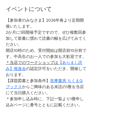
イベントについて
【参加者のみなさま】2026年春より定期開
催いたします。
2か月に1回開催予定ですので、ぜひ複数回参
加して新書に慣れて読書の幅を広げてみてく
ださい。
開店10時のため、受付開始は開店前10分前で
す。中高生のお一人での参加も大歓迎です。
＊当店でのワークショップは
【あらまし読
み】推進会
の認定許可をいただき、開催して
おります。
【課題図書と参加条件】
筑摩書房 ちくまQ
ブックス
からご興味のある未読の1冊を当店
にて当日購入ください。
＊参加申し込み時に、下記一覧より1冊申し
込みページに番号とともに記載ください。
続きを読む >>