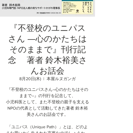
『不登校のユニパス
さん ―心のかたちは
そのままで』刊行記
念 著者 鈴木裕美さ
んお話会
8月20日(木)
  |  
本屋ルヌガンガ
『不登校のユニパスさん―心のかたちはその
ままで―』の刊行を記念して、
小児科医として、また不登校の親子を支える
NPOの代表として活動してきた著者 鈴木裕
美さんのお話会です。
「ユニパス（Unique Path）」とは、どのよ