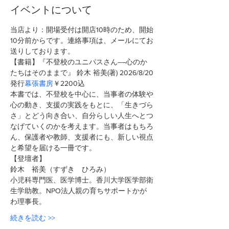
イベントについて
当店より：開場受付は開店10時のため、開始
10分前からです。連絡事項は、メールにてお
送りしております。
【書籍】『不登校のユニパスさん――心のか
たちはそのままで』 鈴木 裕美(著)
2026/8/20
発行
幕張書房
￥2200込 
本書では、不登校を中心に、当事者の体験や
心の動き、支援の実践をもとに、「生きづら
さ」とどう向き合い、自分らしい人生へとつ
なげていくのかを考えます。当事者はもちろ
ん、保護者や教師、支援者にも、新しい視点
と希望を届ける一冊です。
【登壇者】
鈴木　裕美（すずき　ひろみ）
小児科専門医、医学博士。香川大学医学部衛
生学助教。NPO法人親の育ちサポートかが
わ理事長。
続きを読む >>