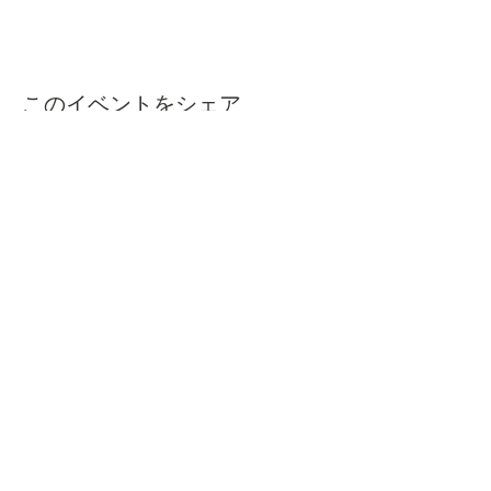
このイベントをシェア
本屋ルヌガンガ
〒760-0050​
香川県高松市亀井町11番地の13 1F