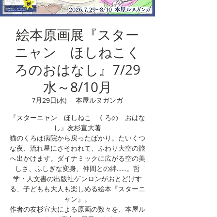
絵本原画展『スター
ニャン ほしねこく
ろのおはなし』7/29
水～8/10月
7月29日(水)
  |  
本屋ルヌガンガ
『スターニャン ほしねこ くろの おはな
し』友杉宣大著
猫のくろは病院から戻ったばかり。たいくつ
な夜、流れ星にさそわれて、ふわり大空の旅
へ出かけます。ダイナミックに広がる空の美
しさ、ふしぎな変身、仲間との絆……。哲
学・人文書の出版社ゲンロンがおとどけす
る、子どもも大人も楽しめる絵本『スターニ
ャン』。
作者の友杉宣大による原画の数々を、本屋ル