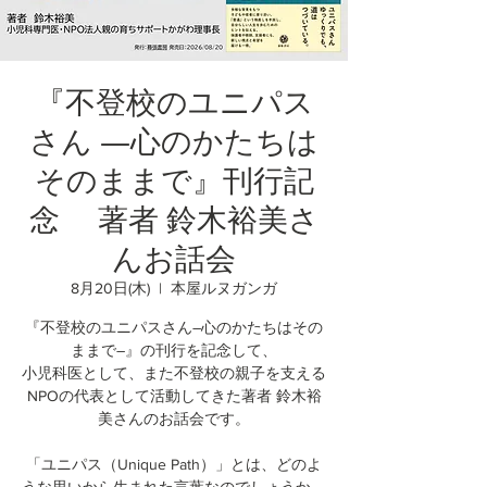
『不登校のユニパス
さん ―心のかたちは
そのままで』刊行記
念 著者 鈴木裕美さ
んお話会
8月20日(木)
  |  
本屋ルヌガンガ
『不登校のユニパスさん―心のかたちはその
ままで―』の刊行を記念して、
小児科医として、また不登校の親子を支える
NPOの代表として活動してきた著者 鈴木裕
美さんのお話会です。
「ユニパス（Unique Path）」とは、どのよ