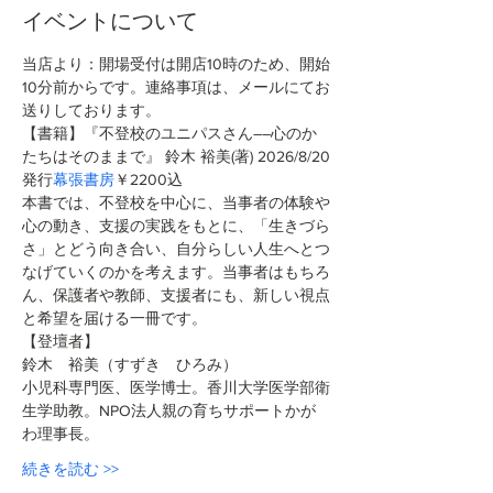
イベントについて
当店より：開場受付は開店10時のため、開始
10分前からです。連絡事項は、メールにてお
送りしております。
【書籍】『不登校のユニパスさん――心のか
たちはそのままで』 鈴木 裕美(著)
2026/8/20
発行
幕張書房
￥2200込 
本書では、不登校を中心に、当事者の体験や
心の動き、支援の実践をもとに、「生きづら
さ」とどう向き合い、自分らしい人生へとつ
なげていくのかを考えます。当事者はもちろ
ん、保護者や教師、支援者にも、新しい視点
と希望を届ける一冊です。
【登壇者】
鈴木　裕美（すずき　ひろみ）
小児科専門医、医学博士。香川大学医学部衛
生学助教。NPO法人親の育ちサポートかが
わ理事長。
続きを読む >>