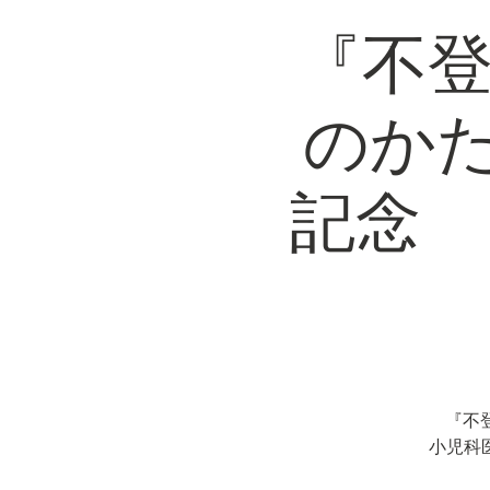
『不登
のか
記念 
『不
小児科