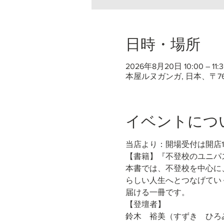
日時・場所
2026年8月20日 10:00 – 11:3
本屋ルヌガンガ, 日本、〒7
イベントにつ
当店より：開場受付は開店
【書籍】『不登校のユニパス
本書では、不登校を中心に
らしい人生へとつなげてい
届ける一冊です。
【登壇者】
鈴木　裕美（すずき　ひろ