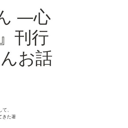
ん ―心
』刊行
さんお話
して、
てきた著