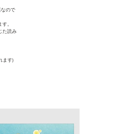
葉なので
ます。
じた読み
れます)