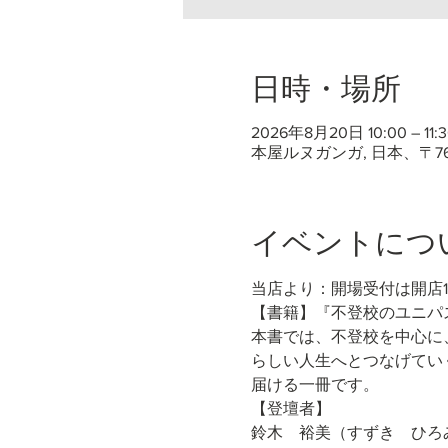
日時・場所
2026年8月20日 10:00 – 11:3
本屋ルヌガンガ, 日本、〒7
イベントにつ
当店より：開場受付は開店
【書籍】『不登校のユニパス
本書では、不登校を中心に
らしい人生へとつなげてい
届ける一冊です。
【登壇者】
鈴木　裕美（すずき　ひろ