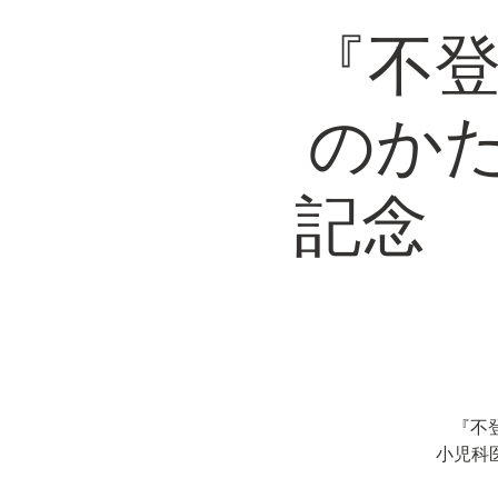
『不登
のか
記念 
『不
小児科