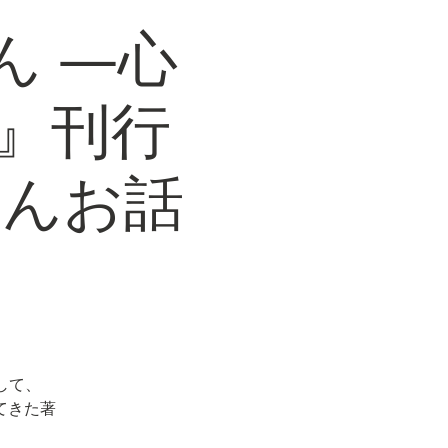
ん ―心
』刊行
さんお話
して、
てきた著