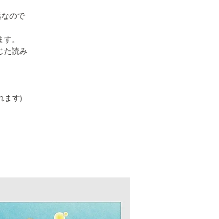
葉なので
ます。
じた読み
れます)