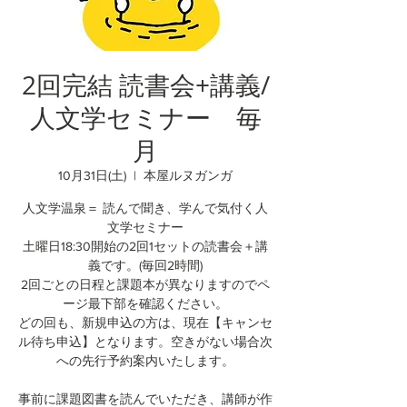
2回完結 読書会+講義/
人文学セミナー 毎
月
10月31日(土)
  |  
本屋ルヌガンガ
人文学温泉＝ 読んで聞き、学んで気付く人
文学セミナー
土曜日18:30開始の2回1セットの読書会＋講
義です。(毎回2時間)
2回ごとの日程と課題本が異なりますのでペ
ージ最下部を確認ください。
どの回も、新規申込の方は、現在【キャンセ
ル待ち申込】となります。空きがない場合次
への先行予約案内いたします。
事前に課題図書を読んでいただき、講師が作