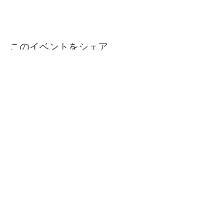
このイベントをシェア
本屋ルヌガンガ
〒760-0050​
香川県高松市亀井町11番地の13 1F