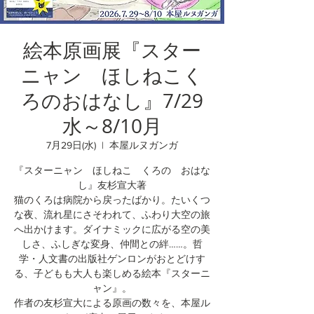
絵本原画展『スター
ニャン ほしねこく
ろのおはなし』7/29
水～8/10月
7月29日(水)
  |  
本屋ルヌガンガ
『スターニャン ほしねこ くろの おはな
し』友杉宣大著
猫のくろは病院から戻ったばかり。たいくつ
な夜、流れ星にさそわれて、ふわり大空の旅
へ出かけます。ダイナミックに広がる空の美
しさ、ふしぎな変身、仲間との絆……。哲
学・人文書の出版社ゲンロンがおとどけす
る、子どもも大人も楽しめる絵本『スターニ
ャン』。
作者の友杉宣大による原画の数々を、本屋ル