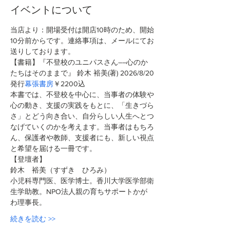
イベントについて
当店より：開場受付は開店10時のため、開始
10分前からです。連絡事項は、メールにてお
送りしております。
【書籍】『不登校のユニパスさん――心のか
たちはそのままで』 鈴木 裕美(著)
2026/8/20
発行
幕張書房
￥2200込 
本書では、不登校を中心に、当事者の体験や
心の動き、支援の実践をもとに、「生きづら
さ」とどう向き合い、自分らしい人生へとつ
なげていくのかを考えます。当事者はもちろ
ん、保護者や教師、支援者にも、新しい視点
と希望を届ける一冊です。
【登壇者】
鈴木　裕美（すずき　ひろみ）
小児科専門医、医学博士。香川大学医学部衛
生学助教。NPO法人親の育ちサポートかが
わ理事長。
続きを読む >>