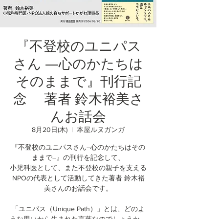
『不登校のユニパス
さん ―心のかたちは
そのままで』刊行記
念 著者 鈴木裕美さ
んお話会
8月20日(木)
  |  
本屋ルヌガンガ
『不登校のユニパスさん―心のかたちはその
ままで―』の刊行を記念して、
小児科医として、また不登校の親子を支える
NPOの代表として活動してきた著者 鈴木裕
美さんのお話会です。
「ユニパス（Unique Path）」とは、どのよ