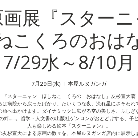
原画展『スター
ねこくろのおは
7/29水～8/10月
7月29日(水)
  |  
本屋ルヌガンガ
『スターニャン ほしねこ くろの おはなし』友杉宣大著
ろは病院から戻ったばかり。たいくつな夜、流れ星にさそわれ
の旅へ出かけます。ダイナミックに広がる空の美しさ、ふしぎ
の絆……。哲学・人文書の出版社ゲンロンがおとどけする、子
人も楽しめる絵本『スターニャン』。
の友杉宣大による原画の数々を、本屋ルヌガンガ店内に展示し