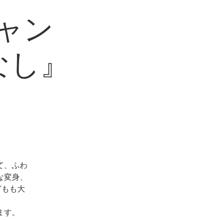
ニャン
なし』
て、ふわ
な変身、
どもも大
ます。