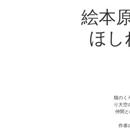
絵本
ほし
猫のく
り大空
仲間と
作者