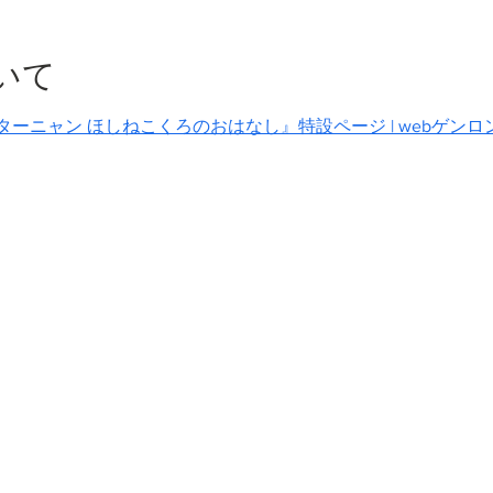
いて
ーニャン ほしねこくろのおはなし』特設ページ | webゲンロ