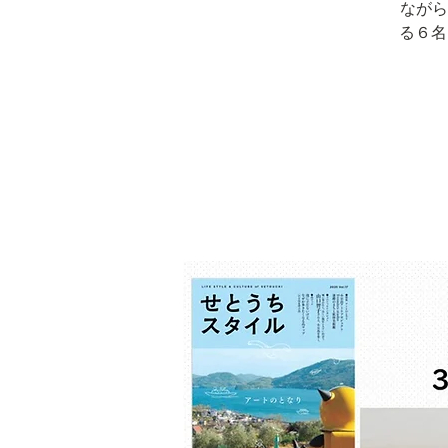
ながら
る６名