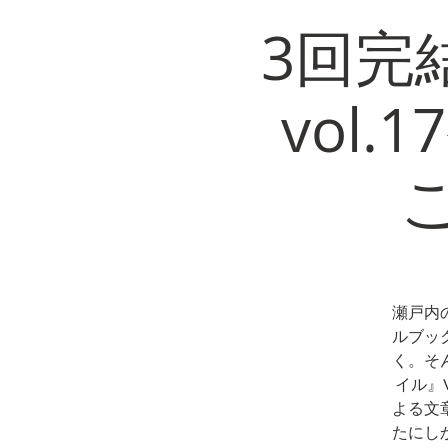
3回完
vol
瀬戸内
ルブッ
く。そ
イル』
よる文
たにし