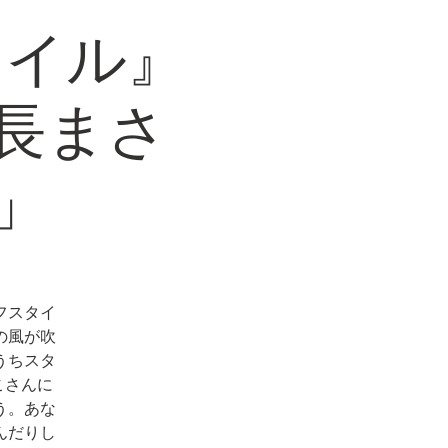
タイル』
集長まさ
」
フスタイ
の風が吹
うちスタ
こさんに
う。あな
んだりし