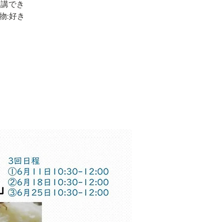
受講でき
物:好き