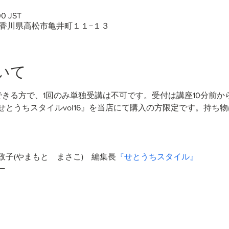
0 JST
50 香川県高松市亀井町１１−１３
いて
できる方で、1回のみ単独受講は不可です。受付は講座10分前か
とうちスタイルvol16』を当店にて購入の方限定です。持ち
子(やまもと　まさこ)
　編集長
『せとうちスタイル』
ー