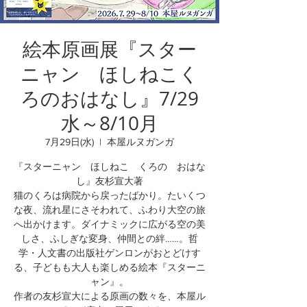
絵本原画展『スター
ニャン ほしねこく
ろのおはなし』7/29
水～8/10月
7月29日(水)
  |  
本屋ルヌガンガ
『スターニャン ほしねこ くろの おはな
し』友杉宣大著
猫のくろは病院から戻ったばかり。たいくつ
な夜、流れ星にさそわれて、ふわり大空の旅
へ出かけます。ダイナミックに広がる空の美
しさ、ふしぎな変身、仲間との絆……。哲
学・人文書の出版社ゲンロンがおとどけす
る、子どもも大人も楽しめる絵本『スターニ
ャン』。
作者の友杉宣大による原画の数々を、本屋ル