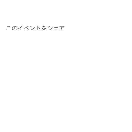
このイベントをシェア
本屋ルヌガンガ
〒760-0050​
香川県高松市亀井町11番地の13 1F