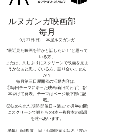
ルヌガンガ映画部
毎月
9月27日(日)
  |  
本屋ルヌガンガ
"最近見た映画を誰かと話したい！”と思って
いる方、
または、久しぶりにスクリーンで映画を見よ
うかなぁと思っている方、語り合いません
か？
毎月第三日曜開催の活動内容は、
①毎回テーマに沿った映画(新旧問わず）を1
本挙げて発表。テーマはページ最下部に記
載。
②決められた期間(開催日～過去1か月半の間)
にスクリーンで観たもの1本～複数本の感想
を述べあいます。
半年に1回程度、同じお題映画を語る「夜の