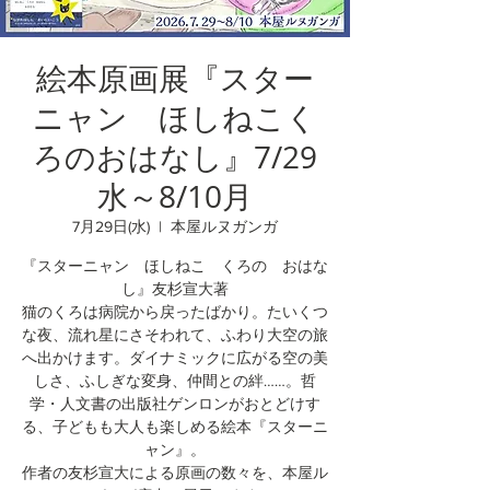
絵本原画展『スター
ニャン ほしねこく
ろのおはなし』7/29
水～8/10月
7月29日(水)
  |  
本屋ルヌガンガ
『スターニャン ほしねこ くろの おはな
し』友杉宣大著
猫のくろは病院から戻ったばかり。たいくつ
な夜、流れ星にさそわれて、ふわり大空の旅
へ出かけます。ダイナミックに広がる空の美
しさ、ふしぎな変身、仲間との絆……。哲
学・人文書の出版社ゲンロンがおとどけす
る、子どもも大人も楽しめる絵本『スターニ
ャン』。
作者の友杉宣大による原画の数々を、本屋ル