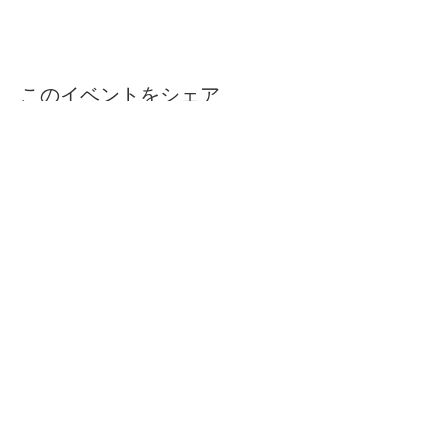
このイベントをシェア
本屋ルヌガンガ
〒760-0050​
香川県高松市亀井町11番地の13 1F