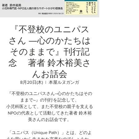
『不登校のユニパス
さん ―心のかたちは
そのままで』刊行記
念 著者 鈴木裕美さ
んお話会
8月20日(木)
  |  
本屋ルヌガンガ
『不登校のユニパスさん―心のかたちはその
ままで―』の刊行を記念して、
小児科医として、また不登校の親子を支える
NPOの代表として活動してきた著者 鈴木裕
美さんのお話会です。
「ユニパス（Unique Path）」とは、どのよ