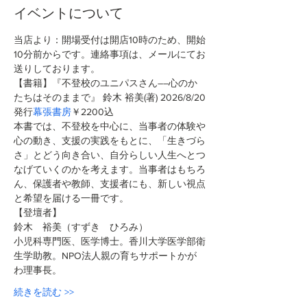
イベントについて
当店より：開場受付は開店10時のため、開始
10分前からです。連絡事項は、メールにてお
送りしております。
【書籍】『不登校のユニパスさん――心のか
たちはそのままで』 鈴木 裕美(著)
2026/8/20
発行
幕張書房
￥2200込 
本書では、不登校を中心に、当事者の体験や
心の動き、支援の実践をもとに、「生きづら
さ」とどう向き合い、自分らしい人生へとつ
なげていくのかを考えます。当事者はもちろ
ん、保護者や教師、支援者にも、新しい視点
と希望を届ける一冊です。
【登壇者】
鈴木　裕美（すずき　ひろみ）
小児科専門医、医学博士。香川大学医学部衛
生学助教。NPO法人親の育ちサポートかが
わ理事長。
続きを読む >>