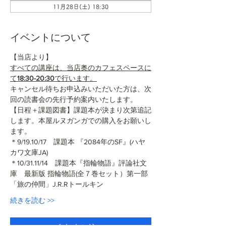
11月28日(土) 18:30
イベントについて
【当店より】
すべての講座は、当店奥のカフェスペースに
て
18:30-20:30
で行います。
キャンセル待ちお申込みいただいた方は、次
回の読書会の先行予約案内いたします。
【日程＋課題図書】課題本が決まり次第追記
します。本屋ルヌガンガでの購入をお願いし
ます。
＊9/19.10/17　課題本 『2084年のSF』(ハヤ
カワ文庫JA)
＊10/31.11/14　課題本『指輪物語』評論社文
庫　最新版 指輪物語(全７巻セット）第一部
「旅の仲間」J.R.Rトールキン
続きを読む >>