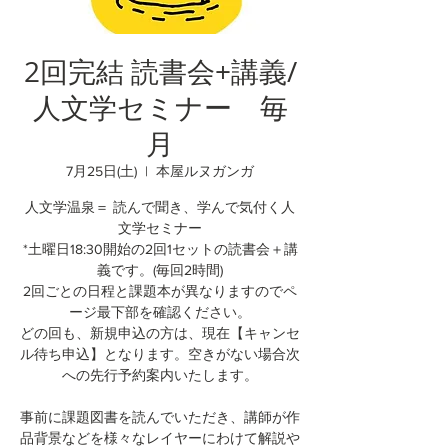
2回完結 読書会+講義/
人文学セミナー 毎
月
7月25日(土)
  |  
本屋ルヌガンガ
人文学温泉＝ 読んで聞き、学んで気付く人
文学セミナー
*土曜日18:30開始の2回1セットの読書会＋講
義です。(毎回2時間)
2回ごとの日程と課題本が異なりますのでペ
ージ最下部を確認ください。
どの回も、新規申込の方は、現在【キャンセ
ル待ち申込】となります。空きがない場合次
への先行予約案内いたします。
事前に課題図書を読んでいただき、講師が作
品背景などを様々なレイヤーにわけて解説や