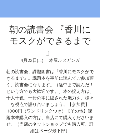
朝の読書会 『香川に
モスクができるまで
』
4月22日(土)
  |  
本屋ルヌガンガ
朝の読書会、課題図書は『香川にモスクがで
きるまで』。課題本を事前に読んでご参加頂
く、読書会になります。（途中まで読んだ！
という方でも大歓迎です。）本の捉え方は、
十人十色。一冊の本に隠された魅力を、様々
な視点で語り合いましょう。【参加費】
1000円（ワンドリンクつき）【その他】課
題本未購入の方は、当店にて購入くださいま
せ。（当店のネットショップでも購入可、詳
細はページ最下部）