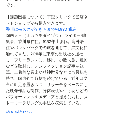
です。
・・・・・・
【課題図書について】下記クリックで当店ネ
ットショップから購入できます。
香川にモスクができるまで¥1,980 税込
岡内大三（オカウチダイゾウ） ライター/編
集者。香川県在住。1982年生まれ。海外居
住やバックパックでの旅を通じて、異文化に
触れてきた。2011年に東京の出版社を退社
し、フリーランスに。移民、少数民族、難民
などを取材し、ノンフィクション記事を執
筆。土着的な音楽や精神世界などにも興味を
持ち、国内外で取材を続けている。近年は文
章に軸足を置きつつ、リサーチをベースにし
た映像作品も制作。身体表現や生け花などの
パフォーマンスをメディアと捉えなおし、ス
トーリーテリングの手法を模索している。
続きを読む >>