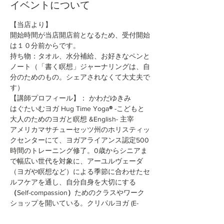
イベントについて
【当店より】
開始時間が当店開店前となるため、受付開始
は１０分前からです。
持ち物：タオル、水分補給、お好きなペンと
ノート（「書く瞑想」ジャーナリングは、自
分のためのもの。シェアされなくて大丈夫で
す）
【講師プロフィール】： かわだゆきみ
はぐたいむヨガ Hug Time Yoga
®︎
 -こどもと
大人のためのヨガと瞑想 &English- 主宰
アメリカマサチューセッツ州のホリスティッ
クセンターにて、ヨガアライアンス認定500
時間のトレーニング修了。0歳からシニアま
で幅広い世代を対象に、アーユルヴェーダ
（ヨガや瞑想など）による季節に合わせたセ
ルフケアを通し、自分自身を大切にする
（
Self-compassion
）
ためのクラスやワーク
ショップを開いている。クリパルヨガ (E-
RYT500)