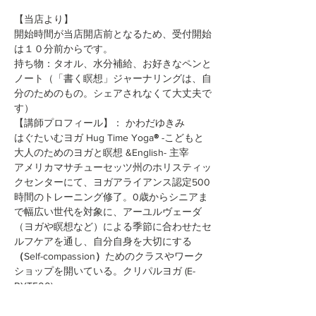
【当店より】
開始時間が当店開店前となるため、受付開始
は１０分前からです。
持ち物：タオル、水分補給、お好きなペンと
ノート（「書く瞑想」ジャーナリングは、自
分のためのもの。シェアされなくて大丈夫で
す）
【講師プロフィール】： かわだゆきみ
はぐたいむヨガ Hug Time Yoga
®︎
 -こどもと
大人のためのヨガと瞑想 &English- 主宰
アメリカマサチューセッツ州のホリスティッ
クセンターにて、ヨガアライアンス認定500
時間のトレーニング修了。0歳からシニアま
で幅広い世代を対象に、アーユルヴェーダ
（ヨガや瞑想など）による季節に合わせたセ
ルフケアを通し、自分自身を大切にする
（
Self-compassion
）
ためのクラスやワーク
ショップを開いている。クリパルヨガ (E-
RYT500)