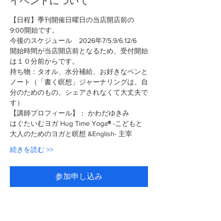
イベントについて
【日程】季刊開催日曜日の当店開店前の
9:00開始です。
今後のスケジュール　2026年7/5.9/6.12/6
開始時間が当店開店前となるため、受付開始
は１０分前からです。
持ち物：タオル、水分補給、お好きなペンと
ノート（「書く瞑想」ジャーナリングは、自
分のためのもの。シェアされなくて大丈夫で
す）
【講師プロフィール】： かわだゆきみ
はぐたいむヨガ Hug Time Yoga
®︎
 -こどもと
大人のためのヨガと瞑想 &English- 主宰
続きを読む >>
参加申し込み