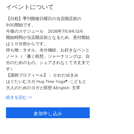
イベントについて
【日程】季刊開催日曜日の当店開店前の
9:00開始です。
今後のスケジュール　2026年7/5.9/6.12/6
開始時間が当店開店前となるため、受付開始
は１０分前からです。
持ち物：タオル、水分補給、お好きなペンと
ノート（「書く瞑想」ジャーナリングは、自
分のためのもの。シェアされなくて大丈夫で
す）
【講師プロフィール】： かわだゆきみ
はぐたいむヨガ Hug Time Yoga
®︎
 -こどもと
大人のためのヨガと瞑想 &English- 主宰
続きを読む >>
参加申し込み