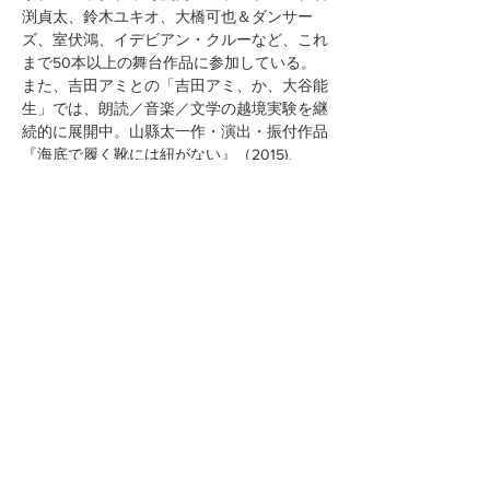
渕貞太、鈴木ユキオ、大橋可也＆ダンサー
ズ、室伏鴻、イデビアン・クルーなど、これ
まで50本以上の舞台作品に参加している。
また、吉田アミとの「吉田アミ、か、大谷能
生」では、朗読／音楽／文学の越境実験を継
続的に展開中。山縣太一作・演出・振付作品
『海底で履く靴には紐がない』（2015)、
『ドッグマンノーライフ』（2016/第61回岸
田戯曲賞最終選考候補）では主演を務める。
最新作は『JazzAlternative』
（2016/Blacksmoker)。
このイベントをシェア