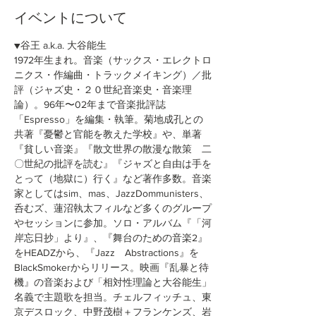
イベントについて
▼谷王 a.k.a. 大谷能生
1972年生まれ。音楽（サックス・エレクトロ
ニクス・作編曲・トラックメイキング）／批
評（ジャズ史・２０世紀音楽史・音楽理
論）。96年〜02年まで音楽批評誌
「Espresso」を編集・執筆。菊地成孔との
共著『憂鬱と官能を教えた学校』や、単著
『貧しい音楽』『散文世界の散漫な散策　二
〇世紀の批評を読む』『ジャズと自由は手を
とって（地獄に）行く』など著作多数。音楽
家としてはsim、mas、JazzDommunisters、
呑むズ、蓮沼執太フィルなど多くのグループ
やセッションに参加。ソロ・アルバム『「河
岸忘日抄」より』、『舞台のための音楽2』
をHEADZから、『Jazz　Abstractions』を
BlackSmokerからリリース。映画『乱暴と待
機』の音楽および「相対性理論と大谷能生」
名義で主題歌を担当。チェルフィッチュ、東
京デスロック、中野茂樹＋フランケンズ、岩