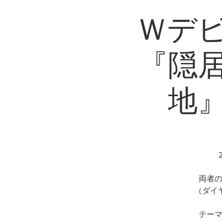
Ｗデビ
『隠
地
両者の
（ダイ
テーマ