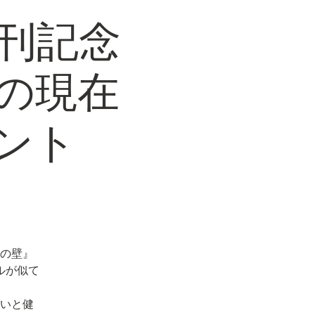
新刊記念
の現在
ント
、
炊の壁』
ルが似て
老いと健