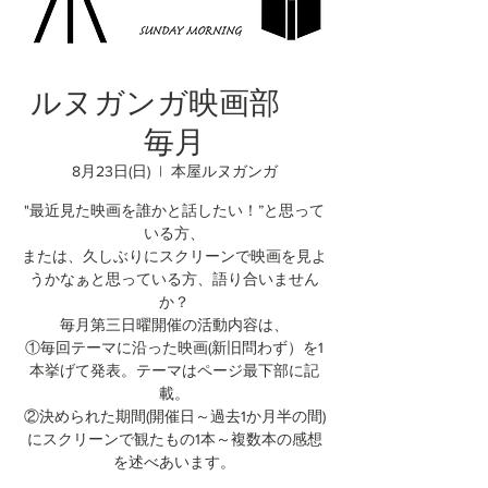
ルヌガンガ映画部
毎月
8月23日(日)
  |  
本屋ルヌガンガ
"最近見た映画を誰かと話したい！”と思って
いる方、
または、久しぶりにスクリーンで映画を見よ
うかなぁと思っている方、語り合いません
か？
毎月第三日曜開催の活動内容は、
①毎回テーマに沿った映画(新旧問わず）を1
本挙げて発表。テーマはページ最下部に記
載。
②決められた期間(開催日～過去1か月半の間)
にスクリーンで観たもの1本～複数本の感想
を述べあいます。