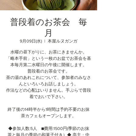
普段着のお茶会 毎
月
9月09日(水)
  |  
本屋ルヌガンガ
水曜の昼下がりに、お茶にきませんか。
「略本手前」という一枚のお盆でお茶会を基
本毎月第二水曜日の午後に開催します。
普段着のお茶会です。
茶の湯のあれこれについて、参加者のみなさ
んといろいろお話しましょう。
作法などの心配はいりません。手ぶらで普段
着でおいで下さい。
終了後の14時半から1時間は予約不要のお抹
茶カフェもオープンします。
◆参加人数:5人 ■費用:1500円(季節のお抹
茶と毎月の季節の和菓子付き）◆ 亭主：中