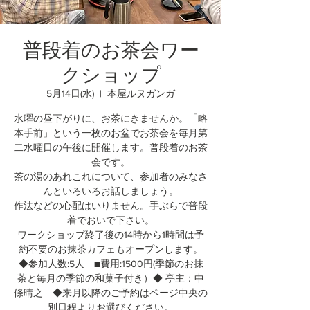
普段着のお茶会ワー
クショップ
5月14日(水)
  |  
本屋ルヌガンガ
水曜の昼下がりに、お茶にきませんか。「略
本手前」という一枚のお盆でお茶会を毎月第
二水曜日の午後に開催します。普段着のお茶
会です。
茶の湯のあれこれについて、参加者のみなさ
んといろいろお話しましょう。
作法などの心配はいりません。手ぶらで普段
着でおいで下さい。
ワークショップ終了後の14時から1時間は予
約不要のお抹茶カフェもオープンします。
◆参加人数:5人 ■費用:1500円(季節のお抹
茶と毎月の季節の和菓子付き）◆ 亭主：中
條晴之 ◆来月以降のご予約はページ中央の
別日程よりお選びください。