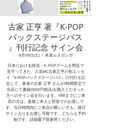
古家 正亨 著『K-POP
バックステージパス
』刊行記念 サイン会
9月09日(土)
  |  
本屋ルヌガンガ
日本における韓流・K―POPブームを間近で
見守ってきた、人気MC古家正亨の初エッセ
イ『K-POPバックステージパス』の刊行を記
念して、著者の古家 正亨 さんが1時間限定で
当店にて書籍(1650円税込)を購入くださった
方へのサイン会を行います。11時までにご来
店の方は、直接ご本人と対面でのお渡しで
す。当日時間内にご来店が難しい方も、後日
サイン入りをお渡し可能です。どちらも予約
制です。詳細最下部参照ください。