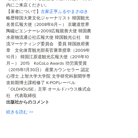
内にご来店ください。
【著者について】
古家正亨ふるやまさゆき
略歴韓国大衆文化ジャーナリスト 韓国観光
名誉広報大使（2008年6月～） 京畿道世界
陶磁ビエンナーレ2009広報親善大使 韓国農
水産物流通公社広報大使 韓国観光公社　韓
流マーケティング委員会　委員 韓国政府褒
章　文化体育観光部長官褒章授章（2009年
10月） 韓国江原道観光広報大使（2011年10
月～） 2015　KoCoLo Awards 功労賞受賞
（2015年1月30日） 産業カウンセラー 認定
心理士 上智大学大学院 文学研究科新聞学専
攻前期博士課程修了 K-POPレーベル
「OLDHOUSE」主宰 オールドハウス株式会
社　代表取締役
出版社からのコメント
続きを読む >>