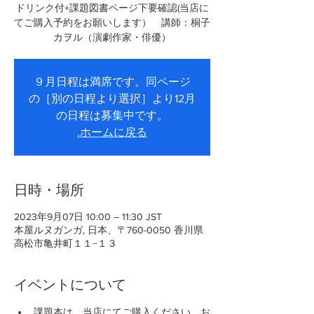
ドリンク付+課題図書ページ下要確認(当店に
てご購入予約をお願いします） 講師：桐子
カヲル（演劇作家・俳優）
９月日程は満席です。同ページ
の［別の日程より選択］より12月
の日程は募集中です。
.ホームに戻る
日時・場所
2023年9月07日 10:00 – 11:30 JST
本屋ルヌガンガ, 日本、〒760-0050 香川県
高松市亀井町１１−１３
イベントについて
課題本は、当店にてご購入ください。お