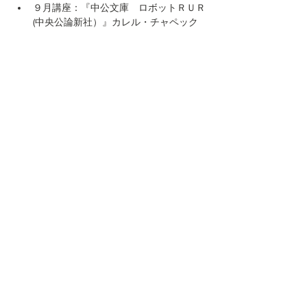
９月講座：『中公文庫　ロボットＲＵＲ
(中央公論新社）』カレル・チャペック
著、阿部 賢一訳924円
続きを読む >>
このイベントをシェア