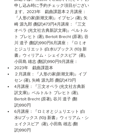
申し込み時に予約チェック項目がござい
ます。2023年　戯曲課題本２月講座：
『人形の家(新潮文庫)』イプセン (著), 矢
崎 源九郎 (翻訳)473円4月講座：『三文
オペラ (光文社古典新訳文庫)』ベルトル
ト ブレヒト (著), Bertolt Brecht (原著), 谷
川 道子 (翻訳)990円6月講座：『ロミオ
とジュリエット (白水Uブックス (10)) 新
書』ウィリアム・シェイクスピア  (著), 
小田島 雄志 (翻訳)990円9月講座：
2023年　戯曲課題本
２月講座：『人形の家(新潮文庫)』イプ
セン (著), 矢崎 源九郎 (翻訳)473円
4月講座：『三文オペラ (光文社古典新
訳文庫)』ベルトルト ブレヒト (著), 
Bertolt Brecht (原著), 谷川 道子 (翻
訳)990円
6月講座：『ロミオとジュリエット (白
水Uブックス (10)) 新書』ウィリアム・シ
ェイクスピア  (著), 小田島 雄志 (翻
訳)990円