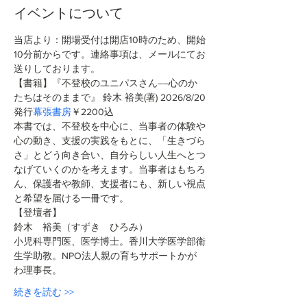
イベントについて
当店より：開場受付は開店10時のため、開始
10分前からです。連絡事項は、メールにてお
送りしております。
【書籍】『不登校のユニパスさん――心のか
たちはそのままで』 鈴木 裕美(著)
2026/8/20
発行
幕張書房
￥2200込 
本書では、不登校を中心に、当事者の体験や
心の動き、支援の実践をもとに、「生きづら
さ」とどう向き合い、自分らしい人生へとつ
なげていくのかを考えます。当事者はもちろ
ん、保護者や教師、支援者にも、新しい視点
と希望を届ける一冊です。
【登壇者】
鈴木　裕美（すずき　ひろみ）
小児科専門医、医学博士。香川大学医学部衛
生学助教。NPO法人親の育ちサポートかが
わ理事長。
続きを読む >>