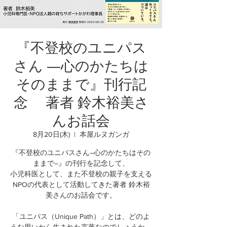
『不登校のユニパス
さん ―心のかたちは
そのままで』刊行記
念 著者 鈴木裕美さ
んお話会
8月20日(木)
  |  
本屋ルヌガンガ
『不登校のユニパスさん―心のかたちはその
ままで―』の刊行を記念して、
小児科医として、また不登校の親子を支える
NPOの代表として活動してきた著者 鈴木裕
美さんのお話会です。
「ユニパス（Unique Path）」とは、どのよ