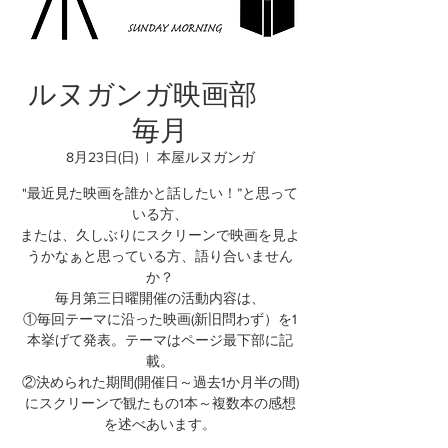
ルヌガンガ映画部
毎月
8月23日(日)
  |  
本屋ルヌガンガ
"最近見た映画を誰かと話したい！”と思って
いる方、
または、久しぶりにスクリーンで映画を見よ
うかなぁと思っている方、語り合いません
か？
毎月第三日曜開催の活動内容は、
①毎回テーマに沿った映画(新旧問わず）を1
本挙げて発表。テーマはページ最下部に記
載。
②決められた期間(開催日～過去1か月半の間)
にスクリーンで観たもの1本～複数本の感想
を述べあいます。